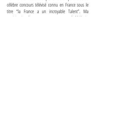
célèbre concours télévisé connu en France sous le
titre “la France a un incroyable Talent”. Ma
participation à cette aventure remonte à 2018. Au
premier casting télévisé, j'ai obtenu le célèbre
"Golden Buzzer" du jury. Ce qui m'a envoyé
automatiquement en phase finale de la compétition.
"Golden Buzzer"
Demi-finale
Les quelques exemples cités ont pour but de
contribuer à vous faire prendre la mesure du
professionnalisme et du sérieux avec lequel le projet
est abordé: que ce soit à travers les arrangements, la
poésie des textes, et la qualité du son en studio.