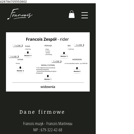
428794705553602
Dane firmowe
Francois muzyk - Francois Martineau
NIP : 679-322-42-68