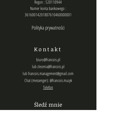
Regon : 520110944
Numer konta bankowego :
36160014201807610460000001
Polityka prywatności
Kontakt
biuro@francois.pl
lub
zlecenia@francois.pl
lub
francois.management@gmail.com
Chat (messenger): @francois.muzyk
Telefon
Śledź mnie