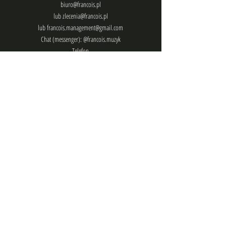
biuro@francois.pl
lub
zlecenia@francois.pl
lub
francois.management@gmail.com
Chat (messenger): @francois.muzyk
Telefon
Śledź mnie
Adres
korespondencja w Polsce
ul. Czysta 10/5
31-121, Kraków
Poland
korespondencja we Francji :
22 Benaston,