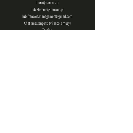
biuro@francois.pl
lub
zlecenia@francois.pl
lub
francois.management@gmail.com
Chat (messenger): @francois.muzyk
Telefon
Śledź mnie
Adres
korespondencja w Polsce
ul. Czysta 10/5
31-121, Kraków
Poland
korespondencja we Francji :
22 Benaston,