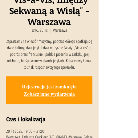
Sekwaną a Wisłą" -
Warszawa
czw., 20 lis
  |  
Warszawa
Zapraszamy na wieczór muzyczny, podczas którego spotkają się
dwie kultury, dwa języki i dwa muzyczne światy. „Vis-à-vis” to
podróż przez francuskie i polskie piosenki w zaskakującej
odsłonie, bo śpiewane w dwóch językach. Kabaretowy klimat
to znak rozpoznawczy tego spektaklu.
Rejestracja jest zamknięta
Zobacz inne wydarzenia
Czas i lokalizacja
20 lis 2025, 19:00 – 21:00
Warszawa, Tadeusza Czackiego 3/5, 00-043 Warszawa, Polska