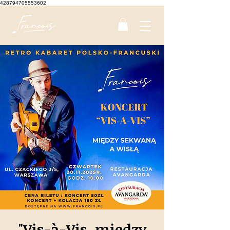
428794705553602
"Vis-à-Vis, między