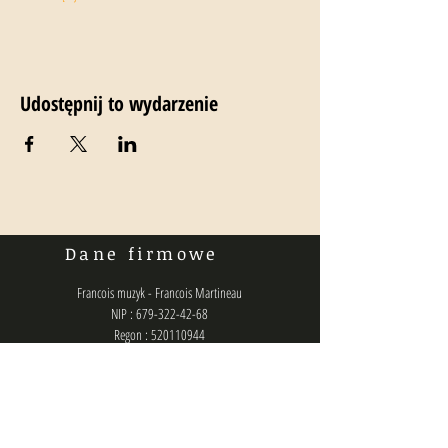
Udostępnij to wydarzenie
Dane firmowe
Francois muzyk - Francois Martineau
NIP : 679-322-42-68
Regon : 520110944
Numer konta bankowego :
36160014201807610460000001
Polityka prywatności