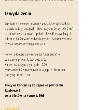
O wydarzeniu
Zapraszamy na wieczór muzyczny, podczas którego spotkają 
się dwie kultury, dwa języki i dwa muzyczne światy. „Vis-à-vis” 
to podróż przez francuskie i polskie piosenki w zaskakującej 
odsłonie, bo śpiewane w dwóch językach. Kabaretowy klimat 
to znak rozpoznawczy tego spektaklu.
Koncert odbędzie się w restauracji "Avangarda", w 
Warszawie, przy ul. T. Czackiego 3/5.
Koncert rozpoczyna się o  godz. 19.00
Można również zarezerwować kolację przed koncertem, 
dostępną już od 18.00
Bilety na koncert są dostępne na platformie 
Kupbilecik !
cena biletów na koncert: 50zł 
Pokaż więcej