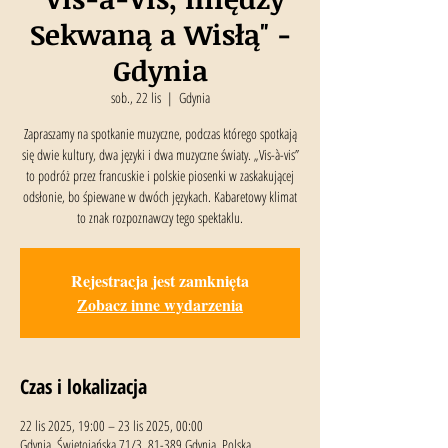
Sekwaną a Wisłą" -
Gdynia
sob., 22 lis
  |  
Gdynia
Zapraszamy na spotkanie muzyczne, podczas którego spotkają
się dwie kultury, dwa języki i dwa muzyczne światy. „Vis-à-vis”
to podróż przez francuskie i polskie piosenki w zaskakującej
odsłonie, bo śpiewane w dwóch językach. Kabaretowy klimat
to znak rozpoznawczy tego spektaklu.
Rejestracja jest zamknięta
Zobacz inne wydarzenia
Czas i lokalizacja
22 lis 2025, 19:00 – 23 lis 2025, 00:00
Gdynia, Świętojańska 71/3, 81-389 Gdynia, Polska