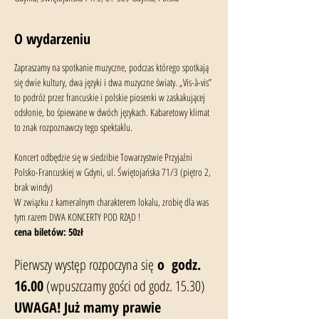
O wydarzeniu
Zapraszamy na spotkanie muzyczne, podczas którego spotkają 
się dwie kultury, dwa języki i dwa muzyczne światy. „Vis-à-vis” 
to podróż przez francuskie i polskie piosenki w zaskakującej 
odsłonie, bo śpiewane w dwóch językach. Kabaretowy klimat 
to znak rozpoznawczy tego spektaklu.
Koncert odbędzie się w siedzibie Towarzystwie Przyjaźni 
Polsko-Francuskiej w Gdyni, ul. Świętojańska 71/3 (piętro 2, 
brak windy)
W związku z kameralnym charakterem lokalu, zrobię dla was 
tym razem DWA KONCERTY POD RZĄD ! 
cena biletów: 50zł 
Pierwszy występ rozpoczyna się
 o  godz. 
16.00
 (wpuszczamy gości od godz. 15.30) 
UWAGA! Już mamy prawie 