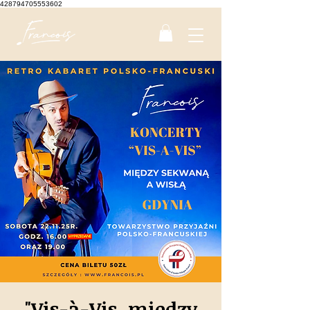
428794705553602
"Vis-à-Vis, między