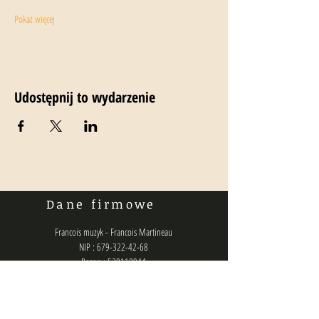
Pokaż więcej
Udostępnij to wydarzenie
Dane firmowe
Francois muzyk - Francois Martineau
NIP : 679-322-42-68
Regon : 520110944
Numer konta bankowego :
36160014201807610460000001