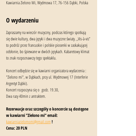
Kawiarnia Zielono Mi, Wydmowa 17, 76-156 Dąbki, Polska
O wydarzeniu
Zapraszamy na wieczór muzyczny, podczas którego spotkają 
się dwie kultury, dwa języki i dwa muzyczne światy. „Vis-à-vis” 
to podróż przez francuskie i polskie piosenki w zaskakującej 
odsłonie, bo śpiewane w dwóch językach. Kabaretowy klimat 
to znak rozpoznawczy tego spektaklu.
Koncert odbędzie się w kawiarni organizatora wydarzenia : 
"Zielono mi", w Dąbkach, przy ul. Wydmowej 17 (Interferie 
Argentyt Dąbki).
Koncert rozpoczyna się o  godz. 19.30, 
Dwa razy 40min z antraktem.
Rezerwacje oraz szczegóły o koncercie są dostępne 
w kawiarni "Zielono mi" email: 
kawiarniazielomomi@gmail.com
 !
Cena: 20 PLN 