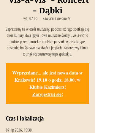
- Dąbki
wt., 07 lip
  |  
Kawiarnia Zielono Mi
Zapraszamy na wieczór muzyczny, podczas którego spotkają się
dwie kultury, dwa języki i dwa muzyczne światy. „Vis-à-vis” to
podróż przez francuskie i polskie piosenki w zaskakującej
odsłonie, bo śpiewane w dwóch językach. Kabaretowy klimat
to znak rozpoznawczy tego spektaklu.
Wyprzedane... ale jest nowa data w
Krakowie! 19.10 o godz. 18.00, w
Klubie Kazimierz!
Zarejestruj się!
Czas i lokalizacja
07 lip 2026, 19:30