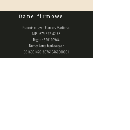
Dane firmowe
Francois muzyk - Francois Martineau
NIP : 679-322-42-68
Regon : 520110944
Numer konta bankowego :
36160014201807610460000001
Polityka prywatności
Kontakt
biuro@francois.pl
lub
zlecenia@francois.pl
lub
francois.management@gmail.com
Chat (messenger): @francois.muzyk
Telefon