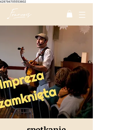
428794705553602
spotkanie