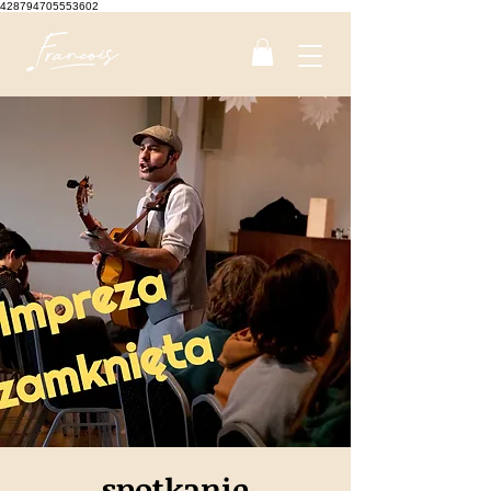
428794705553602
spotkanie