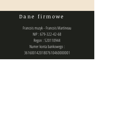
Dane firmowe
Francois muzyk - Francois Martineau
NIP : 679-322-42-68
Regon : 520110944
Numer konta bankowego :
36160014201807610460000001
Polityka prywatności
Kontakt
biuro@francois.pl
lub
zlecenia@francois.pl
lub
francois.management@gmail.com
Chat (messenger): @francois.muzyk
Telefon