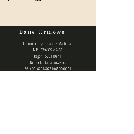
Dane firmowe
Francois muzyk - Francois Martineau
NIP : 679-322-42-68
Regon : 520110944
Numer konta bankowego :
36160014201807610460000001
Polityka prywatności
Kontakt
biuro@francois.pl
lub
zlecenia@francois.pl
lub
francois.management@gmail.com
Chat (messenger): @francois.muzyk