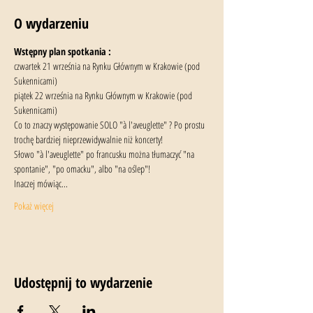
O wydarzeniu
Wstępny plan spotkania : 
czwartek 21 września na Rynku Głównym w Krakowie (pod 
Sukennicami)
piątek 22 września na Rynku Głównym w Krakowie (pod 
Sukennicami)
Co to znaczy występowanie SOLO "à l'aveuglette" ? Po prostu 
trochę bardziej nieprzewidywalnie niż koncerty!
Słowo "à l'aveuglette" po francusku można tłumaczyć "na 
spontanie", "po omacku", albo "na oślep"!
Inaczej mówiąc...
Pokaż więcej
Udostępnij to wydarzenie