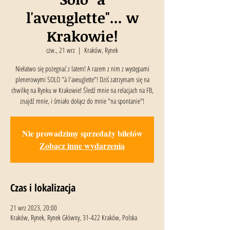
l'aveuglette"... w
Krakowie!
czw., 21 wrz
  |  
Kraków, Rynek
Niełatwo się pożegnać z latem! A razem z nim z występami
plenerowymi SOLO "à l'aveuglette"! Dziś zatrzymam się na
chwilkę na Rynku w Krakowie! Śledź mnie na relacjach na FB,
znajdź mnie, i śmiało dołącz do mnie "na spontanie"!
Nie prowadzimy sprzedaży biletów
Zobacz inne wydarzenia
Czas i lokalizacja
21 wrz 2023, 20:00
Kraków, Rynek, Rynek Główny, 31-422 Kraków, Polska