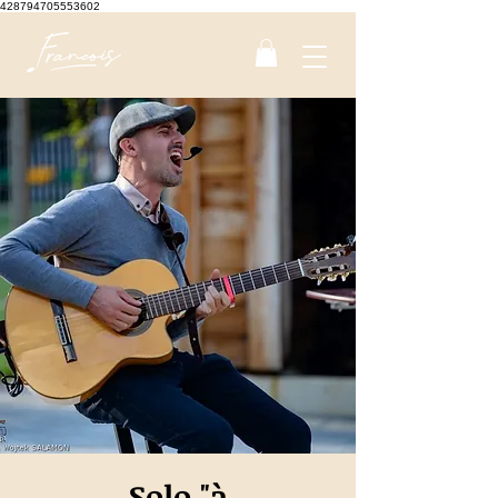
428794705553602
Solo "à