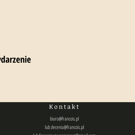
ydarzenie
Kontakt
biuro@francois.pl
lub
zlecenia@francois.pl