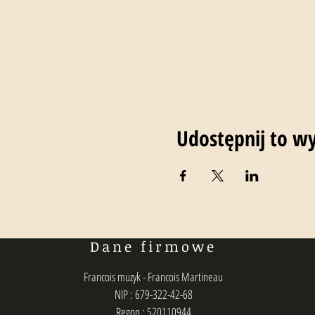
Udostępnij to w
Dane firmowe
Francois muzyk - Francois Martineau
NIP : 679-322-42-68
Regon : 520110944