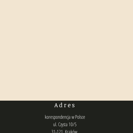
Adres
korespondencja w Polsce
ul. Czysta 10/5
31-121, Kraków