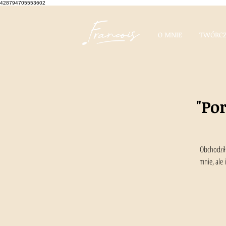
428794705553602
O MNIE
TWÓRCZ
"Po
Obchodził
mnie, ale 