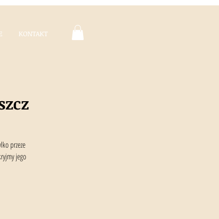
E
KONTAKT
szcz
lko przeze
kryjmy jego