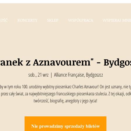
OŚĆ
KONCERTY
SKLEP
WSPÓŁPRACA
WSPIERAJ MNI
ranek z Aznavourem" - Bydgo
sob., 21 wrz
  |  
Alliance Française, Bydgoszcz
by w tym roku 100. urodziny wybitny piosenkarz Charles Aznavour! On jest uznany, nie ty
i przez cały świat, za najwybitniejszego francuskiego piosenkarza stulecia. Z tej okazji, od
twórczość, biografię, anegdoty z jego życia!
Nie prowadzimy sprzedaży biletów