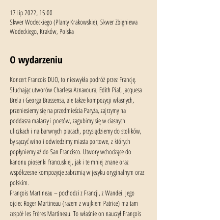
17 lip 2022, 15:00
Skwer Wodeckiego (Planty Krakowskie), Skwer Zbigniewa
Wodeckiego, Kraków, Polska
O wydarzeniu
Koncert Francois DUO, to niezwykła podróż przez Francję. 
Słuchając utworów Charlesa Aznavoura, Edith Piaf, Jacquesa 
Brela i Georga Brassensa, ale także kompozycji własnych, 
przeniesiemy się na przedmieścia Paryża, zajrzymy na 
poddasza malarzy i poetów, zagubimy się w ciasnych 
uliczkach i na barwnych placach, przysiądziemy do stolików, 
by sączyć wino i odwiedzimy miasta portowe, z których 
popłyniemy aż do San Francisco. Utwory wchodzące do 
kanonu piosenki francuskiej, jak i te mniej znane oraz 
współczesne kompozycje zabrzmią w języku oryginalnym oraz 
polskim.
François Martineau – pochodzi z Francji, z Wandei. Jego 
ojciec Roger Martineau (razem z wujkiem Patrice) ma tam 
zespół les Frères Martineau. To właśnie on nauczył François 