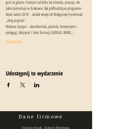
grać na gitarze. François od kilku lat mieszka, pracuje, ale 
także koncertuje w Krakowie. Był półfinalistą w programie 
Mam talent 2018 – dostał wtedy od Małgorzaty Foremniak 
„złoty przycisk”.
Mateusz Gurgul – akordeonista, pianista, kompozytor i 
pedagog. Założyciel i lider formacji GURGUL BAND,…
Pokaż więcej
Udostępnij to wydarzenie
Dane firmowe
Francois muzyk - Francois Martineau