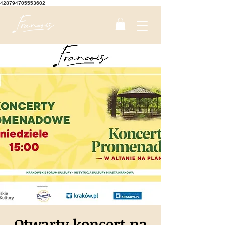
428794705553602
Otwarty koncert na