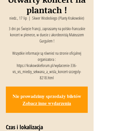
plantach !
niedz., 17 lip
  |  
Skwer Wodeckiego (Planty Krakowskie)
3 dni po Święcie Francji, zapraszamy na polsko-francuskie
koncert w plenerze, w duecie z akordeonistą Mateuszem
Gurgulem !
Wszystkie informacje są również na stronie oficjalnej
organizatora :
https://krakowskieforum.pl/wydarzenie-336-
vis_vis_miedzy_sekwana_a_wisla_koncert-szczegoly-
8218.html
Nie prowadzimy sprzedaży biletów
Zobacz inne wydarzenia
Czas i lokalizacja