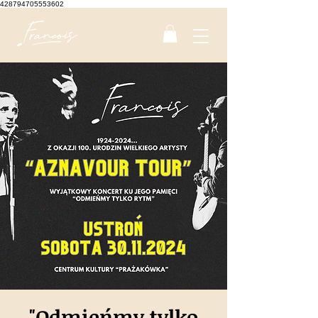
428794705553602
"Odmieńmy tylko