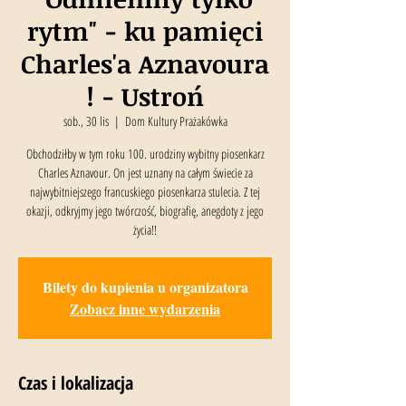
rytm" - ku pamięci
Charles'a Aznavoura
! - Ustroń
sob., 30 lis
  |  
Dom Kultury Prażakówka
Obchodziłby w tym roku 100. urodziny wybitny piosenkarz
Charles Aznavour. On jest uznany na całym świecie za
najwybitniejszego francuskiego piosenkarza stulecia. Z tej
okazji, odkryjmy jego twórczość, biografię, anegdoty z jego
życia!!
Bilety do kupienia u organizatora
Zobacz inne wydarzenia
Czas i lokalizacja