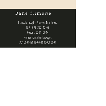
Dane firmowe
Francois muzyk - Francois Martineau
NIP : 679-322-42-68
Regon : 520110944
Numer konta bankowego :
36160014201807610460000001
Polityka prywatności
Kontakt
biuro@francois.pl
lub
zlecenia@francois.pl
lub
francois.management@gmail.com
Chat (messenger): @francois.muzyk
Telefon