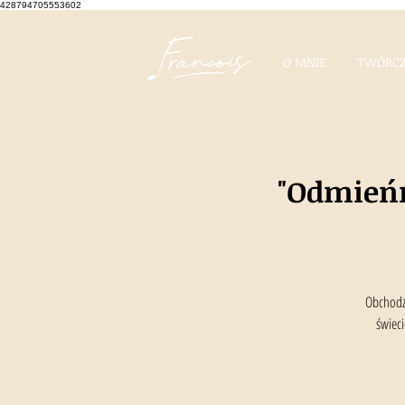
428794705553602
O MNIE
TWÓRCZ
"Odmieńm
Obchodzi
świeci