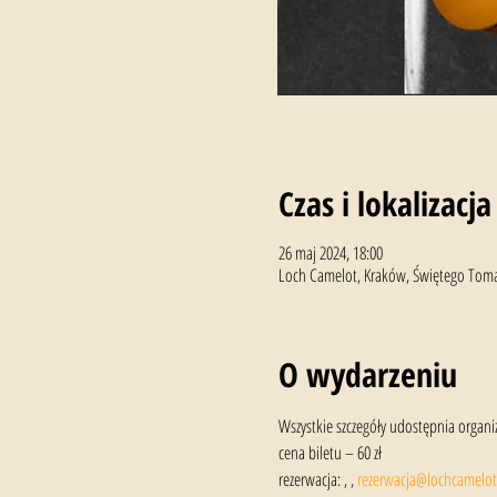
Czas i lokalizacja
26 maj 2024, 18:00
Loch Camelot, Kraków, Świętego Tomas
O wydarzeniu
Wszystkie szczegóły udostępnia organiza
cena biletu – 60 zł
rezerwacja: 
, 
, 
rezerwacja@lochcamelot