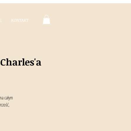
E
KONTAKT
Charles'a
 na całym
rczość,