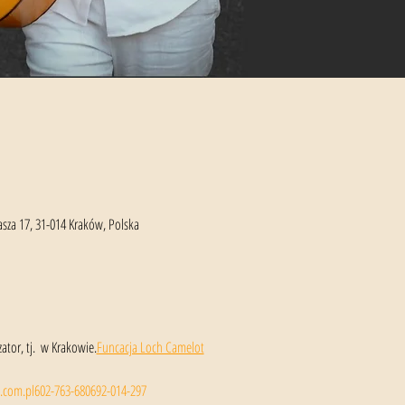
za 17, 31-014 Kraków, Polska
tor, tj. 
 w Krakowie.
Funcacja Loch Camelot
.com.pl
602-763-680
692-014-297