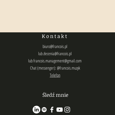
Kontakt
biuro@francois.pl
lub
zlecenia@francois.pl
lub
francois.management@gmail.com
Chat (messenger): @francois.muzyk
Telefon
Śledź mnie