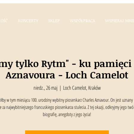
OŚĆ
KONCERTY
SKLEP
WSPÓŁPRACA
WSPIERAJ MNI
y tylko Rytm" - ku pamięci 
Aznavoura - Loch Camelot
niedz., 26 maj
  |  
Loch Camelot, Kraków
łby w tym miesiącu 100. urodziny wybitny piosenkarz Charles Aznavour. On jest uznany
e za najwybitniejszego francuskiego piosenkarza stulecia. Z tej okazji, odkryjmy jego twó
biografię, anegdoty z jego życia!