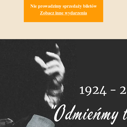
Nie prowadzimy sprzedaży biletów
Zobacz inne wydarzenia