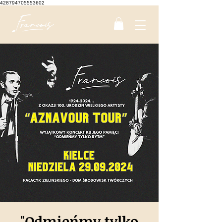
428794705553602
"Odmieńmy tylko