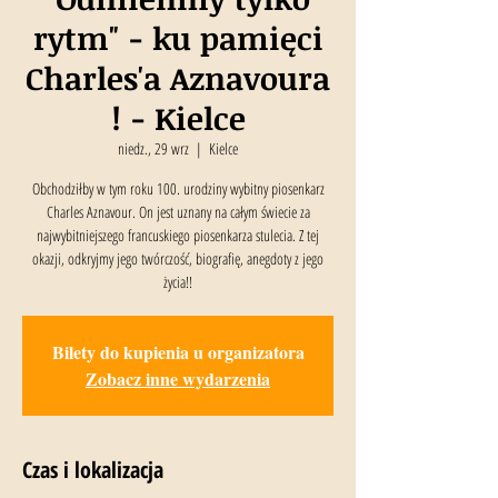
rytm" - ku pamięci
Charles'a Aznavoura
! - Kielce
niedz., 29 wrz
  |  
Kielce
Obchodziłby w tym roku 100. urodziny wybitny piosenkarz
Charles Aznavour. On jest uznany na całym świecie za
najwybitniejszego francuskiego piosenkarza stulecia. Z tej
okazji, odkryjmy jego twórczość, biografię, anegdoty z jego
życia!!
Bilety do kupienia u organizatora
Zobacz inne wydarzenia
Czas i lokalizacja