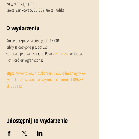
29 wrz 2024, 18:00
Kielce, Zamkowa 5, 25-009 Kielce, Polska
O wydarzeniu
Koncert rozpoczyna się o godz. 18.00!
Bilety są dostępne już, od 32zł
sprzedaje je organizator, tj. Pałac 
Zielińskiego
 w Kielcach!
 Ich ilość jest ograniczona:
https://www.bilety24.pl/koncert/1256-odmienmy-tylko-
rytm-charles-aznavour-w-wykonaniu-francois-110948?
id=633112
Udostępnij to wydarzenie