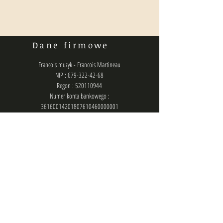
Dane firmowe
Francois muzyk - Francois Martineau
NIP : 679-322-42-68
Regon : 520110944
Numer konta bankowego :
36160014201807610460000001
Polityka prywatności
Kontakt
biuro@francois.pl
lub
zlecenia@francois.pl
lub
francois.management@gmail.com
Chat (messenger): @francois.muzyk