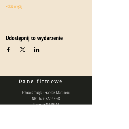
Pokaż więcej
Udostępnij to wydarzenie
Dane firmowe
Francois muzyk - Francois Martineau
NIP : 679-322-42-68
Regon : 520110944
Numer konta bankowego :
36160014201807610460000001
Polityka prywatności