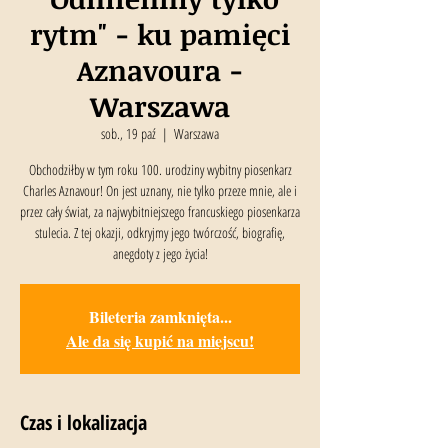
rytm" - ku pamięci
Aznavoura -
Warszawa
sob., 19 paź
  |  
Warszawa
Obchodziłby w tym roku 100. urodziny wybitny piosenkarz
Charles Aznavour! On jest uznany, nie tylko przeze mnie, ale i
przez cały świat, za najwybitniejszego francuskiego piosenkarza
stulecia. Z tej okazji, odkryjmy jego twórczość, biografię,
anegdoty z jego życia!
Bileteria zamknięta...
Ale da się kupić na miejscu!
Czas i lokalizacja