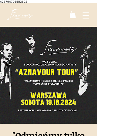
428794705553602
"Odmieńmy tylko