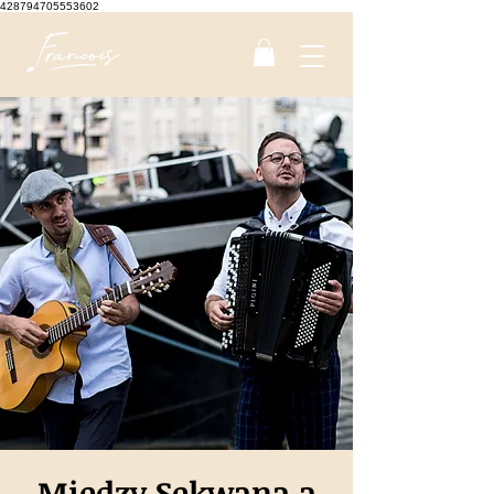
428794705553602
Między Sekwaną a