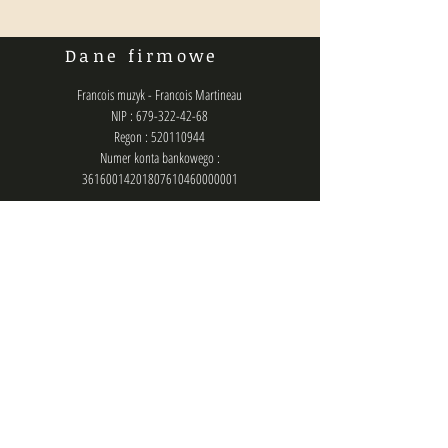
Dane firmowe
Francois muzyk - Francois Martineau
NIP : 679-322-42-68
Regon : 520110944
Numer konta bankowego :
36160014201807610460000001
Polityka prywatności
Kontakt
biuro@francois.pl
lub
zlecenia@francois.pl
lub
francois.management@gmail.com
Chat (messenger): @francois.muzyk
Telefon