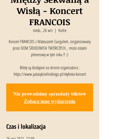
Wisłą - Koncert
FRANCOIS
niedz., 26 wrz
  |  
Kielce
Koncert FRANCOIS z Mateuszem Gurgulem, zorganizowany
przez DOM ŚRODOWISK TWÓRCZYCH... może ostatni
plenerowy w tym roku !! :)
Bilety są dostępne na stronie organizatora :
Nie prowadzimy sprzedaży biletów
Zobacz inne wydarzenia
Czas i lokalizacja
26 wrz 2021, 17:00