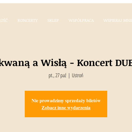
OŚĆ
KONCERTY
SKLEP
WSPÓŁPRACA
WSPIERAJ MNI
kwaną a Wisłą - Koncert DUE
pt., 27 paź
  |  
Ustroń
Nie prowadzimy sprzedaży biletów
Zobacz inne wydarzenia