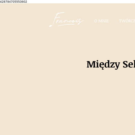
428794705553602
O MNIE
TWÓRCZ
Między Se