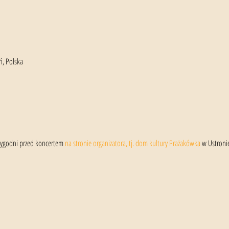
ń, Polska
 tygodni przed koncertem 
na stronie organizatora, tj. dom kultury Prażakówka
 w Ustroni