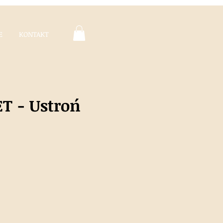
E
KONTAKT
T - Ustroń