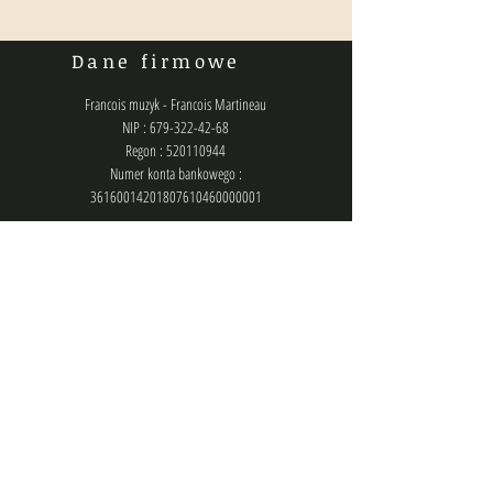
Dane firmowe
Francois muzyk - Francois Martineau
NIP : 679-322-42-68
Regon : 520110944
Numer konta bankowego :
36160014201807610460000001
Polityka prywatności
Kontakt
biuro@francois.pl
lub
zlecenia@francois.pl
lub
francois.management@gmail.com
Chat (messenger): @francois.muzyk
Telefon