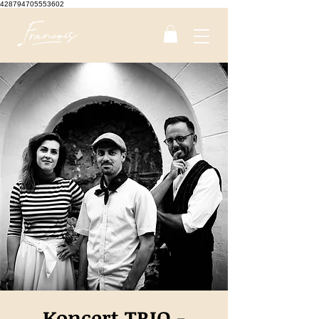
428794705553602
Koncert TRIO -