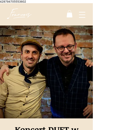
428794705553602
Koncert DUET w