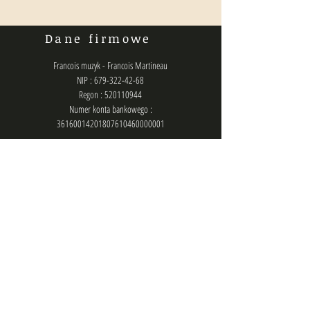
Dane firmowe
Francois muzyk - Francois Martineau
NIP : 679-322-42-68
Regon : 520110944
Numer konta bankowego :
36160014201807610460000001
Polityka prywatności
Kontakt
biuro@francois.pl
lub
zlecenia@francois.pl
lub
francois.management@gmail.com
Chat (messenger): @francois.muzyk
Telefon