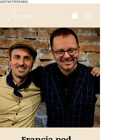
428794705553602
Francja pod...